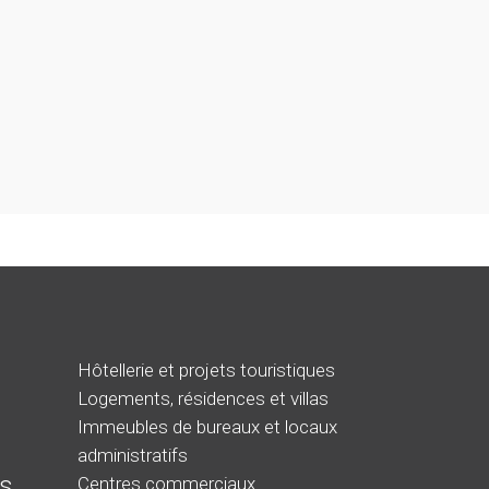
Hôtellerie et projets touristiques
Logements, résidences et villas
Immeubles de bureaux et locaux
administratifs
s
Centres commerciaux