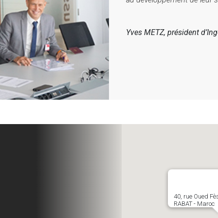
Yves METZ, président d’Ing
ion
 le
été
40, rue Oued Fè
RABAT - Maroc
vre