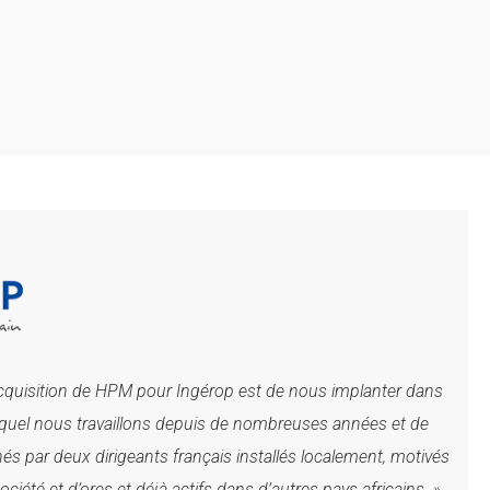
l’acquisition de HPM pour Ingérop est de nous implanter dans
uel nous travaillons depuis de nombreuses années et de
 par deux dirigeants français installés localement, motivés
iété et d’ores et déjà actifs dans d’autres pays africains. »