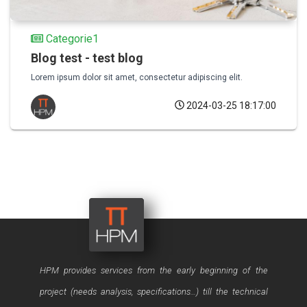
Categorie1
Blog test - test blog
Lorem ipsum dolor sit amet, consectetur adipiscing elit.
2024-03-25 18:17:00
40, rue Oued Fès – Agdal – 10 000
RABAT - Maroc
HPM provides services from the early beginning of the
project (needs analysis, specifications…) till the technical